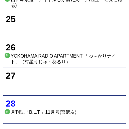
る)
25
26
YOKOHAMA RADIO APARTMENT 「ゆ～かりナイ
M
ト」（村星りじゅ・葵るり）
27
28
月刊誌「B.L.T.」11月号(宮沢友)
M