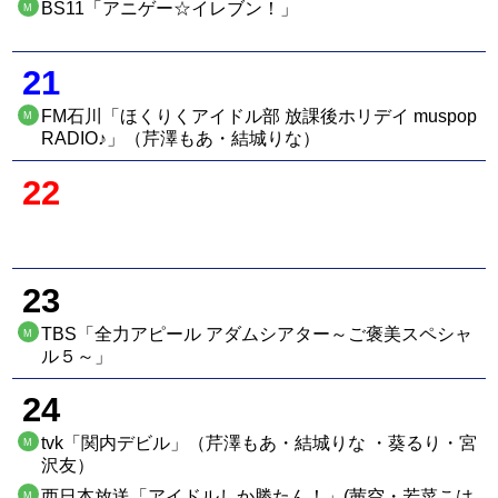
BS11「アニゲー☆イレブン！」
M
21
FM石川「ほくりくアイドル部 放課後ホリデイ muspop
M
RADIO♪」（芹澤もあ・結城りな）
22
23
TBS「全力アピール アダムシアター～ご褒美スペシャ
M
ル５～」
24
tvk「関内デビル」（芹澤もあ・結城りな ・葵るり・宮
M
沢友）
西日本放送「アイドルしか勝たん！」(茜空・若菜こは
M