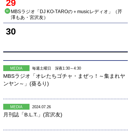
29
MBSラジオ「DJ KO-TAROの＋musicレディオ」（芹
M
澤もあ・宮沢友）
30
MEDIA
毎週土曜日 深夜1:30～4:30
MBSラジオ「オレたちゴチャ・まぜっ！～集まれヤ
ンヤン～」(葵るり)
MEDIA
2024.07.26
月刊誌「B.L.T.」(宮沢友)