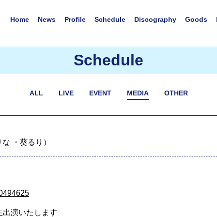
Home
News
Profile
Schedule
Discography
Goods
Schedule
ALL
LIVE
EVENT
MEDIA
OTHER
な ・葵るり）
/10494625
生出演いたします