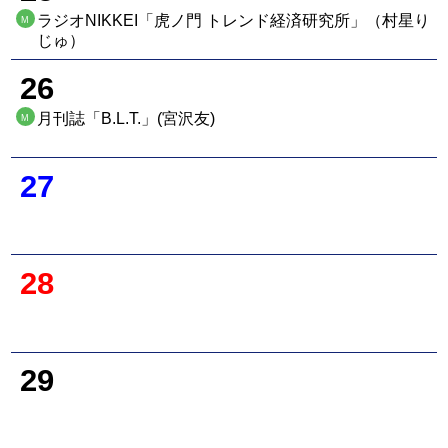
ラジオNIKKEI「虎ノ門 トレンド経済研究所」（村星り
M
じゅ）
26
月刊誌「B.L.T.」(宮沢友)
M
27
28
29