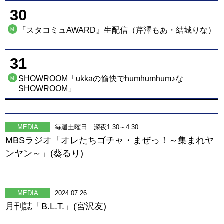
30
『スタコミュAWARD』生配信（芹澤もあ・結城りな）
M
31
SHOWROOM「ukkaの愉快でhumhumhum♪な
M
SHOWROOM」
MEDIA
毎週土曜日 深夜1:30～4:30
MBSラジオ「オレたちゴチャ・まぜっ！～集まれヤ
ンヤン～」(葵るり)
MEDIA
2024.07.26
月刊誌「B.L.T.」(宮沢友)