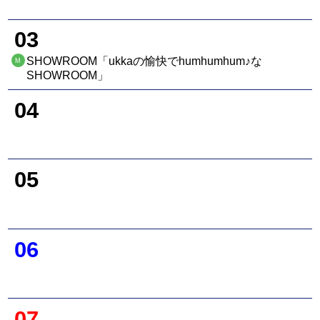
03
SHOWROOM「ukkaの愉快でhumhumhum♪な
M
SHOWROOM」
04
05
06
07