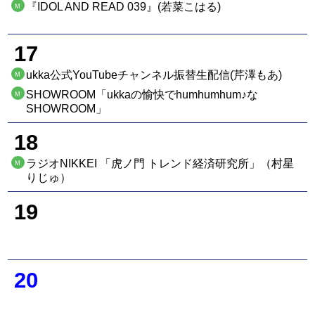
『IDOL AND READ 039』(若菜こはる)
M
17
ukka公式YouTubeチャンネル振替生配信(芹澤もあ)
M
SHOWROOM「ukkaの愉快でhumhumhum♪な
M
SHOWROOM」
18
ラジオNIKKEI 「虎ノ門 トレンド経済研究所」（村星
M
りじゅ）
19
20