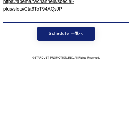
https://abema.tv/channels/special-
plus/slots/Cta6ToT94AQsJP
Schedule 一覧へ
©STARDUST PROMOTION,INC. All Rights Reserved.