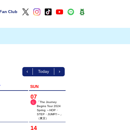
Fan Club
Today
T
SUN
07
「The Journey
L
Begins Tour 2024
Spring ～HOP・
STEP・JUMP!!～」
（東京）
14