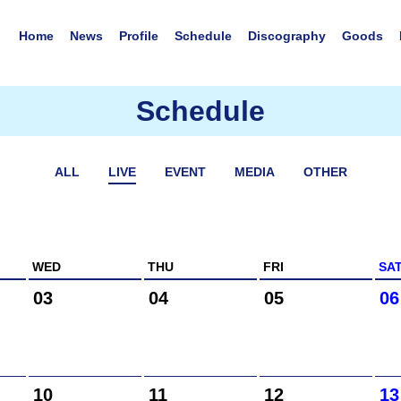
Home
News
Profile
Schedule
Discography
Goods
Schedule
ALL
LIVE
EVENT
MEDIA
OTHER
WED
THU
FRI
SA
03
04
05
06
10
11
12
13