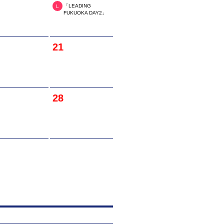
「LEADING
L
FUKUOKA DAY2」
21
28