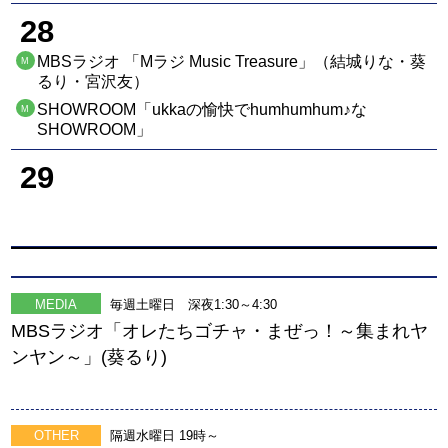
28
MBSラジオ 「Mラジ Music Treasure」（結城りな・葵
M
るり・宮沢友）
SHOWROOM「ukkaの愉快でhumhumhum♪な
M
SHOWROOM」
29
MEDIA
毎週土曜日 深夜1:30～4:30
MBSラジオ「オレたちゴチャ・まぜっ！～集まれヤ
ンヤン～」(葵るり)
OTHER
隔週水曜日 19時～