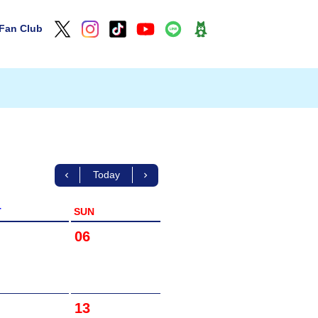
Fan Club
Today
T
SUN
06
13