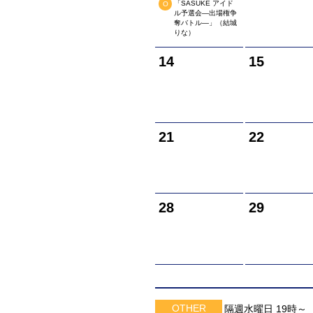
「SASUKE アイド
O
ル予選会―出場権争
奪バトル―」（結城
りな）
14
15
21
22
28
29
OTHER
隔週水曜日 19時～