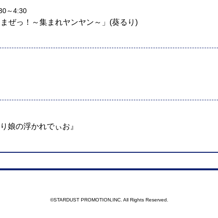
0～4:30
まぜっ！～集まれヤンヤン～」(葵るり)
aり娘の浮かれでぃお』
©STARDUST PROMOTION,INC. All Rights Reserved.