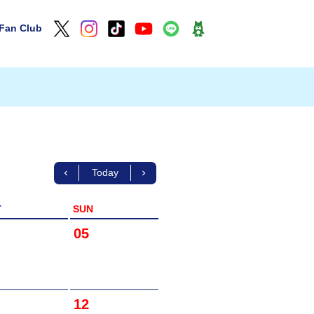
Fan Club
Today
T
SUN
05
12