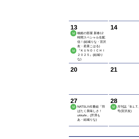
13
14
柚姫の部屋 新春12
M
時間スペシャル生配
信！(結城りな・宮沢
友・若菜こはる)
『ＫＵＮＯＩＣＨＩ
M
２０２５』(結城り
な)
20
21
27
28
NATSLIVE番組「羽
月刊誌「B.L.T
M
M
ばたく美味しさ！
号(宮沢友)
ukkafe」(芹澤も
あ・結城りな)