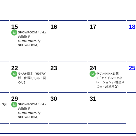
15
16
17
18
SHOWROOM「ukka
M
の愉快で
humhumhum♪な
SHOWROOM」
22
23
24
25
ラジオ日本「60TRY
ラジオNIKKEI第
M
M
部」(村星りじゅ・葵
1「アイドルジェネ
るり)
レーション」(村星り
じゅ・結城りな)
29
30
31
.」3月
SHOWROOM「ukka
M
の愉快で
humhumhum♪な
SHOWROOM」