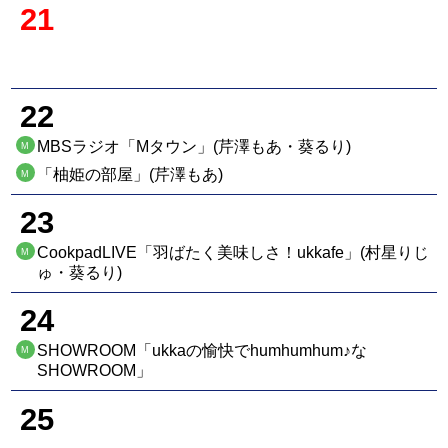
21
22
MBSラジオ「Mタウン」(芹澤もあ・葵るり)
M
「柚姫の部屋」(芹澤もあ)
M
23
CookpadLIVE「羽ばたく美味しさ！ukkafe」(村星りじ
M
ゅ・葵るり)
24
SHOWROOM「ukkaの愉快でhumhumhum♪な
M
SHOWROOM」
25