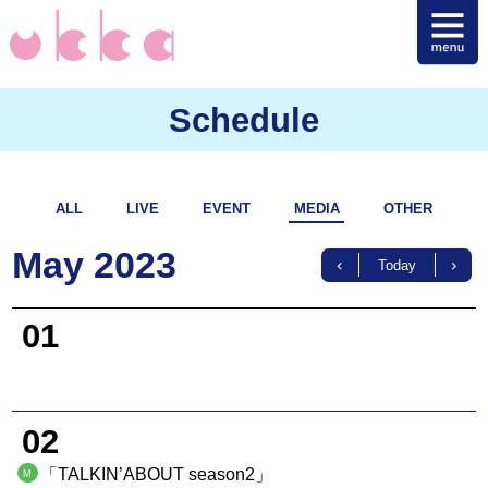
Schedule
ALL
LIVE
EVENT
MEDIA
OTHER
May 2023
Today
01
02
「TALKIN’ABOUT season2」
M