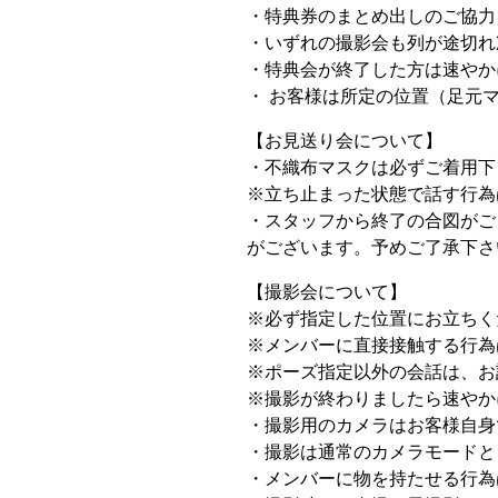
・特典券のまとめ出しのご協力
・いずれの撮影会も列が途切れ
・特典会が終了した方は速やか
・ お客様は所定の位置（足元
【お見送り会について】
・不織布マスクは必ずご着用下
※立ち止まった状態で話す行為
・スタッフから終了の合図がご
がございます。予めご了承下さ
【撮影会について】
※必ず指定した位置にお立ちく
※メンバーに直接接触する行為
※ポーズ指定以外の会話は、お
※撮影が終わりましたら速やか
・撮影用のカメラはお客様自身
・撮影は通常のカメラモードと
・メンバーに物を持たせる行為