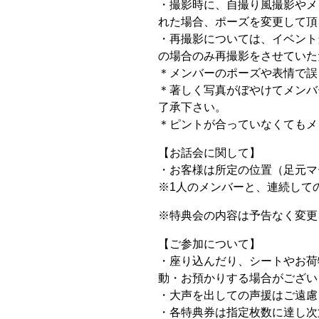
・撮影時に、自撮り風撮影やメ
れた場合、ポーズを変更して頂
・再撮影については、イベント
の場合のみ再撮影をさせていた
＊メンバーのポーズや表情で誤
＊著しく写真がぼやけてメンバ
了承下さい。
＊ピントが合っていなくてもメ
【お話会に関して】
・お客様は所定の位置（足元マ
※1人のメンバーと、連続して
※特典会の内容は予告なく変更
【ご参加について】
・座り込んだり、シートやお荷
動・お預かりする場合がござい
・大声を出しての声援はご遠慮
・各特典券は指定枚数に達し次