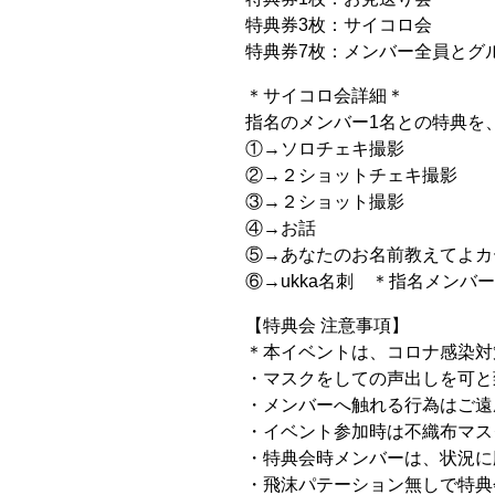
特典券3枚：サイコロ会
特典券7枚：メンバー全員とグ
＊サイコロ会詳細＊
指名のメンバー1名との特典を
①→ソロチェキ撮影
②→２ショットチェキ撮影
③→２ショット撮影
④→お話
⑤→あなたのお名前教えてよカ
⑥→ukka名刺 ＊指名メンバ
【特典会 注意事項】
＊本イベントは、コロナ感染対
・マスクをしての声出しを可と
・メンバーへ触れる行為はご遠
・イベント参加時は不織布マス
・特典会時メンバーは、状況に
・飛沫パテーション無しで特典