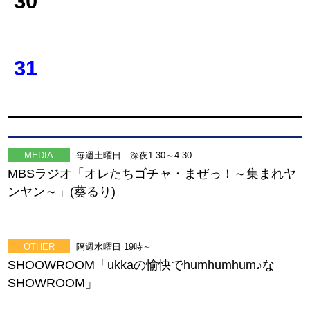
30
31
MEDIA
毎週土曜日 深夜1:30～4:30
MBSラジオ「オレたちゴチャ・まぜっ！～集まれヤ
ンヤン～」(葵るり)
OTHER
隔週水曜日 19時～
SHOOWROOM「ukkaの愉快でhumhumhum♪な
SHOWROOM」