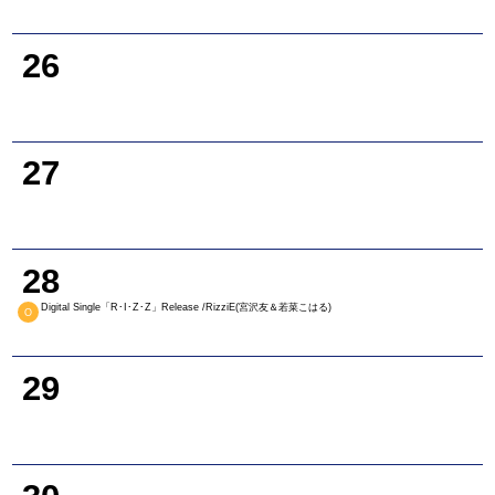
26
27
28
Digital Single「R･I･Z･Z」Release /RizziE(宮沢友＆若菜こはる)
O
29