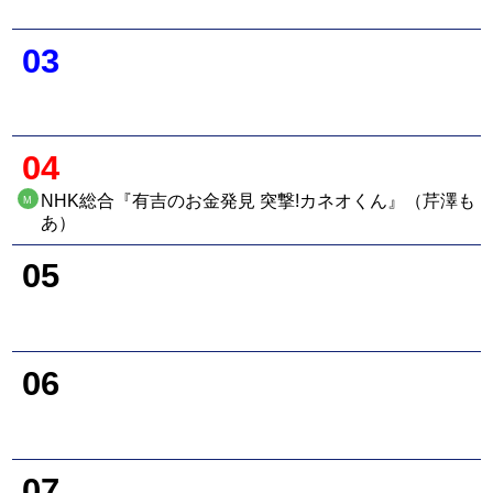
03
04
NHK総合『有吉のお金発見 突撃!カネオくん』（芹澤も
M
あ）
05
06
07