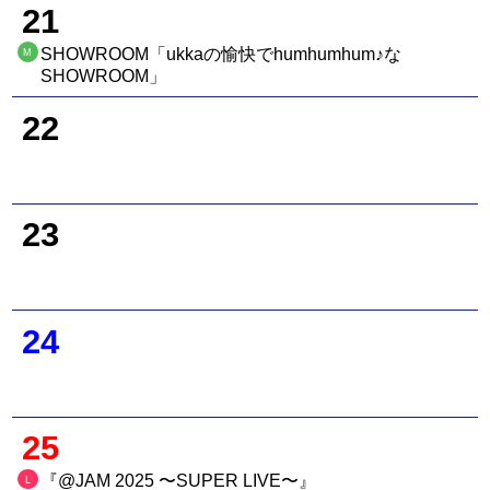
21
SHOWROOM「ukkaの愉快でhumhumhum♪な
M
SHOWROOM」
22
23
24
25
『@JAM 2025 〜SUPER LIVE〜』
L