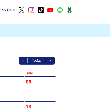
Fan Club
Today
T
SUN
06
13