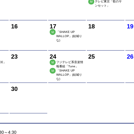
テレビ東京「歌のサ
M
ンセット」
16
17
18
19
「SHAKE UP
M
WALLOP」(結城り
な)
23
24
25
26
EE」
フジテレビ系音楽情
M
報番組「Tune」
「SHAKE UP
M
WALLOP」(結城り
な)
30
0～4:30