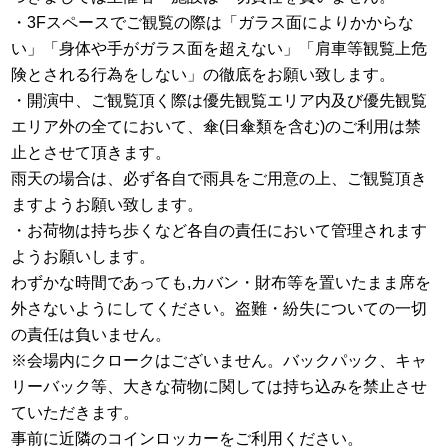
・3Fスペースでご観覧の際は「ガラス面によりかからな
い」「身体や手がガラス面を超えない」「肩車等観覧上危
険とされる行為をしない」の徹底をお願い致します。
・開演中、ご観覧頂く際は優先観覧エリア内及び優先観覧
エリア外の全てにおいて、傘(日傘類を含む)のご利用は禁
止とさせて頂きます。
雨天の場合は、必ず各自で雨具をご用意の上、ご観覧頂き
ますようお願い致します。
・お荷物は持ち歩くなど各自の責任において管理されます
ようお願いします。
わずかな時間であっても,カバン・財布等を置いたまま席を
外さないようにしてください。盗難・紛失についての一切
の責任は負いません。
※会場内にクロークはございません。バックパック、キャ
リーバック等、大きな荷物に関しては持ち込みを禁止させ
ていただきます。
事前に近隣のコインロッカーをご利用ください。