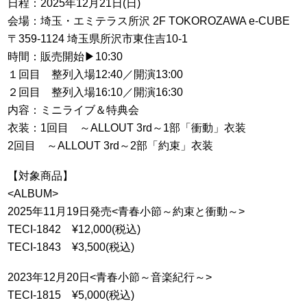
日程：2025年12月21日(日)
会場：埼玉・エミテラス所沢 2F TOKOROZAWA e-CUBE
〒359-1124 埼玉県所沢市東住吉10-1
時間：販売開始▶︎10:30
１回目 整列入場12:40／開演13:00
２回目 整列入場16:10／開演16:30
内容：ミニライブ＆特典会
衣装：1回目 ～ALLOUT 3rd～1部「衝動」衣装
2回目 ～ALLOUT 3rd～2部「約束」衣装
【対象商品】
<ALBUM>
2025年11月19日発売<青春小節～約束と衝動～>
TECI-1842 ¥12,000(税込)
TECI-1843 ¥3,500(税込)
2023年12月20日<青春小節～音楽紀行～>
TECI-1815 ¥5,000(税込)