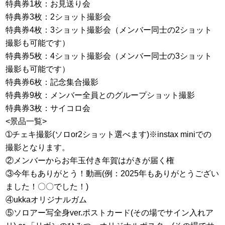
特典券1枚：お見送り会
特典券3枚：2ショット撮影会
特典券4枚：3ショット撮影会（メンバー同士の2ショット
撮影も可能です）
特典券5枚：4ショット撮影会（メンバー同士の3ショット
撮影も可能です）
特典券6枚：記念集合撮影
特典券9枚：メンバー全員とのグループショット撮影
特典券3枚：サイコロ会
<景品一覧>
➀チェキ撮影(ソロor2ショット選べます)※instax miniでの
撮影となります。
②メンバーからお年玉付き年賀はがきが届く権
③今年もありがとう！動画(例：2025年もありがとうござい
ました！〇〇でした！)
④ukkaオリジナルガム
⑤ソロアー写全身ver.ポストカード(その場でサイン入れア