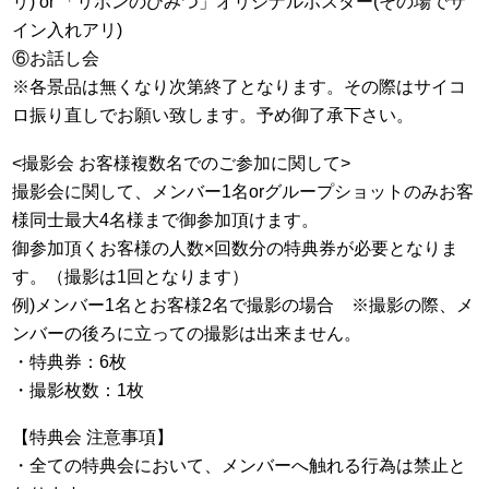
リ) or 「リボンのひみつ」オリジナルポスター(その場でサ
イン入れアリ)
⑥お話し会
※各景品は無くなり次第終了となります。その際はサイコ
ロ振り直しでお願い致します。予め御了承下さい。
<撮影会 お客様複数名でのご参加に関して>
撮影会に関して、メンバー1名orグループショットのみお客
様同士最大4名様まで御参加頂けます。
御参加頂くお客様の人数×回数分の特典券が必要となりま
す。（撮影は1回となります）
例)メンバー1名とお客様2名で撮影の場合 ※撮影の際、メ
ンバーの後ろに立っての撮影は出来ません。
・特典券：6枚
・撮影枚数：1枚
【特典会 注意事項】
・全ての特典会において、メンバーへ触れる行為は禁止と