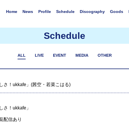
Home
News
Profile
Schedule
Discography
Goods
Schedule
ALL
LIVE
EVENT
MEDIA
OTHER
しさ！ukkafe」(茜空・若菜こはる)
さ！ukkafe」
で観覧配信あり