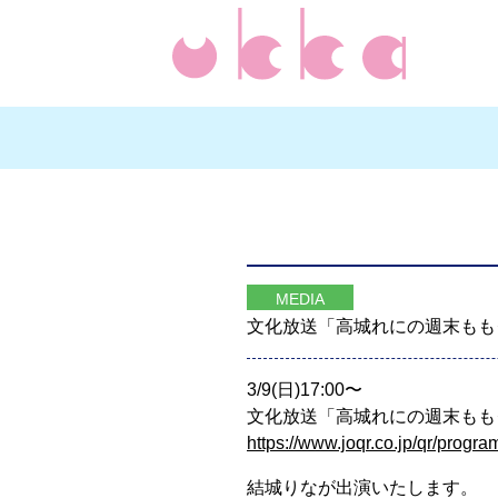
MEDIA
文化放送「高城れにの週末もも
3/9(日)17:00〜
文化放送「高城れにの週末ももク
https://www.joqr.co.jp/qr/progr
結城りなが出演いたします。