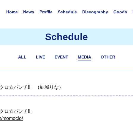
Home
News
Profile
Schedule
Discography
Goods
Schedule
ALL
LIVE
EVENT
MEDIA
OTHER
クロ☆パンチ!!」（結城りな）
ロ☆パンチ!!」
am/momoclo/