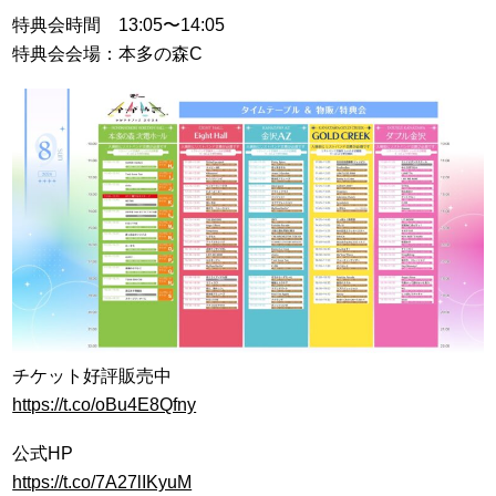
特典会時間 13:05〜14:05
特典会会場：本多の森C
チケット好評販売中
https://t.co/oBu4E8Qfny
公式HP
https://t.co/7A27lIKyuM