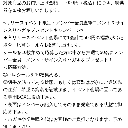
対象商品のお買い上げ金額、1,000円（税込）につき、特典
券を１枚お渡しいたします。
<リリースイベント限定・メンバー全員直筆コメント＆サイ
ン入りハガキプレゼントキャンペーン>
★各リリースイベント会場にて1会計で500円の端数が出た
場合、応募シールを1枚差し上げます。
シールを10枚集めて応募した方の中から抽選で50名にメン
バ―全員コメント・サイン入りハガキをプレゼント！
＜応募方法＞
➀ukkaシールを10枚集める。
②切手が貼ってある状態、もしくは官製はがきにご返送先
の住所、希望の宛名を記載頂き、イベント会場に置いてあ
る専用BOXに投函下さい。
・裏面はメンバーが記入してそのまま発送できる状態で御
応募下さい。
・ハガキや切手購入代はお客様のご負担となります。予め
御了承下さい。