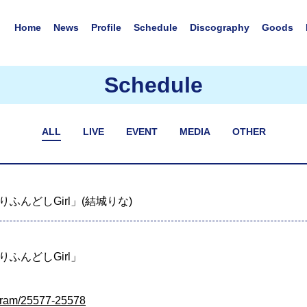
Home
News
Profile
Schedule
Discography
Goods
Schedule
ALL
LIVE
EVENT
MEDIA
OTHER
んどしGirl」(結城りな)
ふんどしGirl」
rogram/25577-25578