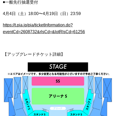
◾️一般先行抽選受付
4
月
4
日（土）
18:00
〜
4
月
19
日（日）
23:59
https://t.pia.jp/pia/ticketInformation.do?
eventCd=2608732&rlsCd=&lotRlsCd=61256
【アップグレードチケット詳細】