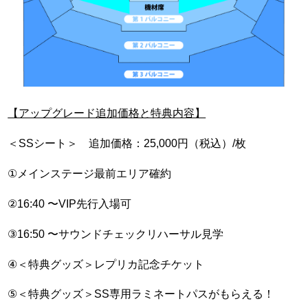
【アップグレード追加価格と特典内容】
＜
SS
シート＞ 追加価格：
25,000
円（税込）
/
枚
①
メインステージ最前エリア確約
②16:40
〜
VIP
先行入場可
③16:50
〜サウンドチェックリハーサル見学
④
＜特典グッズ＞レプリカ記念チケット
⑤
＜特典グッズ＞
SS
専用ラミネートパスがもらえる！