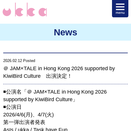
News
2026.02.12 Posted
＠ JAM×TALE in Hong Kong 2026 supported by
KiwiBird Culture 出演決定！
◾️公演名「＠ JAM×TALE in Hong Kong 2026
supported by KiwiBird Culture」
◾️公演日
2026/4/6(月)、4/7(火)
第一弾出演者発表
AsIs / ukka / Task have Fun