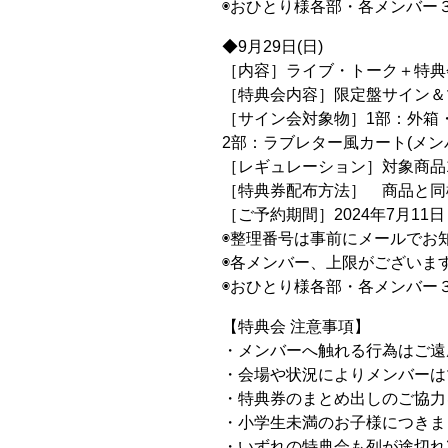
◉おひとり様各部・各メンバー
◆9月29日(日)
［内容］ライブ・トーク＋特典
［特典会内容］限定盤サイン＆
［サイン会対象物］1部：外箱
2部：ラブレター風カート(メ
［レギュレーション］対象商品
［特典券配布方法］ 商品と同
［ご予約期間］2024年7月11日（
◉整理番号は事前にメールでお
◉各メンバー、上限がございま
◉おひとり様各部・各メンバー
【特典会 注意事項】
・メンバーへ触れる行為はご遠
・会場や状況によりメンバーは
・特典券のまとめ出しのご協力
・小学生未満のお子様につきま
・いずれの特典会も列が途切れ