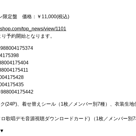
ン限定盤 価格：￥11,000(税込)
ku-shop.com/top_news/view/1101
時より予約開始となります。
88004175374
4175398
004175404
004175411
04175428
04175435
88004175442
ブック(24P)、着せ替えシール（1枚／メンバー別7種）、衣装
ロ歌唱デモ音源視聴ダウンロードカード) （1枚／メンバー別
▼