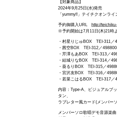
【対象商品】
2024年9月25日(水)発売
「yummy!!」テイチクオンライ
予約御購入URL
http://teichi
※予約開始は7月11日(木)21
・村星りじゅBOX TEI-311／49
・茜空BOX TEI-312／498800
・芹澤もあBOX TEI-313／4988
・結城りなBOX TEI-314／4988
・葵るりBOX TEI-315／49880
・宮沢友BOX TEI-316／49880
・若菜こはるBOX TEI-317／49
内容：Type-A、ビジュアル
タン、
ラブレター風カード(メンバーソ
メンバーソロ歌唱デモ音源楽曲