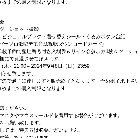
３枚までの購入制限となります。
会
ツーショット撮影
・ビジュアルブック・着せ替えシール・くるみボタン台紙
ンバーソロ歌唱デモ音源視聴ダウンロードカード)
1枚予約で整理番号付き入場券＆サイン会参加券1枚＆ツーショ
梱にて発送させて頂きます。
木）21:00～2024年9月8日（日）23:59
知らせ致します。
すので満了に達しますと販売終了となります。予め御了承下さ
３枚までの購入制限となります。
慮ください。
マスクやマウスシールドを着用する場合がございます。
をお願い致します。
しては、特典券は必要ございません。
次第、終了となります。