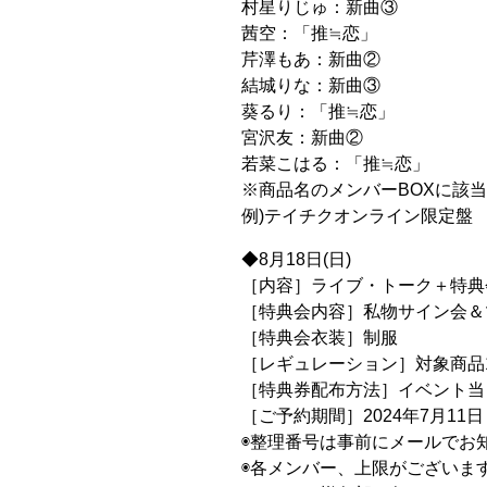
村星りじゅ：新曲③
茜空：「推≒恋」
芹澤もあ：新曲②
結城りな：新曲③
葵るり：「推≒恋」
宮沢友：新曲②
若菜こはる：「推≒恋」
※商品名のメンバーBOXに該
例)テイチクオンライン限定盤
◆8月18日(日)
［内容］ライブ・トーク＋特典
［特典会内容］私物サイン会＆
［特典会衣装］制服
［レギュレーション］対象商品
［特典券配布方法］イベント当
［ご予約期間］2024年7月11日（
◉整理番号は事前にメールでお
◉各メンバー、上限がございま