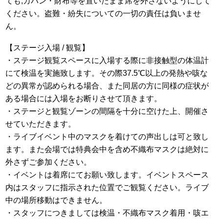
ても,カバン・財布等を置いたまま席を外さないようにして
ください。盗難・紛失についての一切の責任は負いませ
ん。
【ステージ入場 / 観覧】
・ステージ観覧スペースに入場する際に非接触型の体温計
にて検温を実施致します。その際37.5℃以上の発熱や咳な
どの異常が認められる場合、また同居の方に同様の症状が
ある場合には入場をお断りさせて頂きます。
・ステージと観覧ゾーンの間隔を十分に空けた上、開催さ
せていただきます。
・ライブイベント中のマスクを着けての声出しは可と致し
ます。また会場では特典会中を含め不織布マスクは絶対に
外さずご参加ください。
・イベントは着席にてお願い致します。イベントスペース
内はスタッフに指示された位置でご観覧ください。ライブ
中の場所移動はできません。
・スタッフにつきましては検温・不織布マスク着用・咳エ