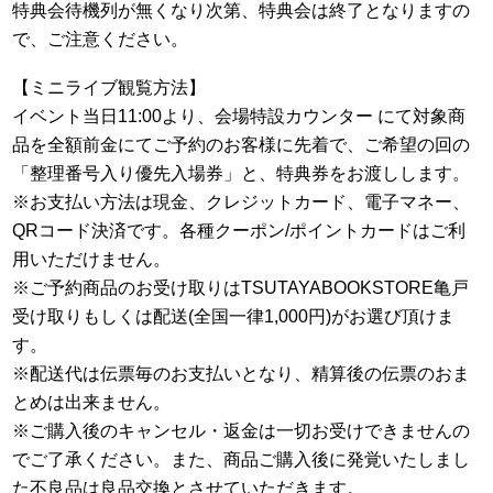
特典会待機列が無くなり次第、特典会は終了となりますの
で、ご注意ください。
【ミニライブ観覧方法】
イベント当日11:00より、会場特設カウンター にて対象商
品を全額前金にてご予約のお客様に先着で、ご希望の回の
「整理番号入り優先入場券」と、特典券をお渡しします。
※お支払い方法は現金、クレジットカード、電子マネー、
QRコード決済です。各種クーポン/ポイントカードはご利
用いただけません。
※ご予約商品のお受け取りはTSUTAYABOOKSTORE亀戸
受け取りもしくは配送(全国一律1,000円)がお選び頂けま
す。
※配送代は伝票毎のお支払いとなり、精算後の伝票のおま
とめは出来ません。
※ご購⼊後のキャンセル・返⾦は⼀切お受けできませんの
でご了承ください。また、商品ご購⼊後に発覚いたしまし
た不良品は良品交換とさせていただきます。