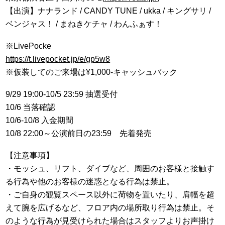
【出演】ナナランド / CANDY TUNE / ukka / キングサリ /
ベンジャス！ / まねきケチャ / わんふぁす！
※LivePocke
https://t.livepocket.jp/e/gp5w8
※仮装してのご来場は¥1,000-キャッシュバック
9/29 19:00-10/5 23:59 抽選受付
10/6 当落確認
10/6-10/8 入金期間
10/8 22:00～公演前日の23:59 先着発売
【注意事項】
・モッシュ、リフト、ダイブなど、周囲のお客様と接触す
る行為や他のお客様の迷惑となる行為は禁止。
・ご自身の観覧スペース以外に荷物を置いたり、肩幅を超
えて腕を広げるなど、フロア内の場所取り行為は禁止。そ
のような行為が見受けられた場合はスタッフよりお声掛け